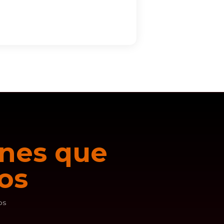
ónes que
os
os