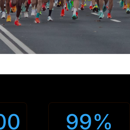
00
99
%