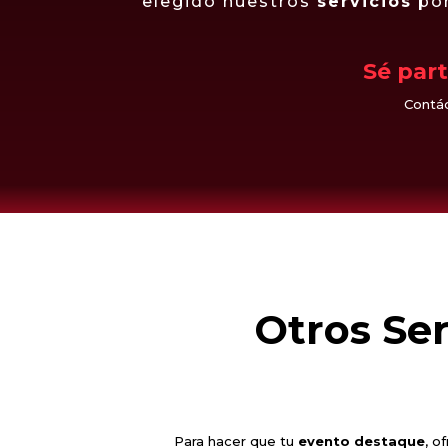
elegido nuestros
servicios
por
Sé part
Contác
Otros Se
Para hacer que tu
evento destaque
, 