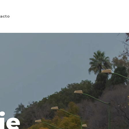
acto
je