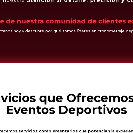
 nuestra
atención al detalle, precisión y 
e de nuestra comunidad de clientes e
tanos hoy y descubre por qué somos líderes en cronometraje dep
rvicios que Ofrecemos
Eventos Deportivos
ofrecemos
servicios complementarios
que
potencian
la experien