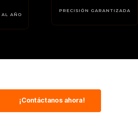
PRECISIÓN GARANTIZADA
 AL AÑO
¡Contáctanos ahora!