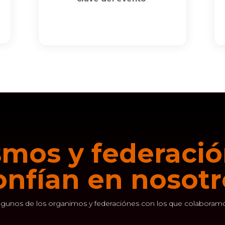
mos y federaci
onfían en nosotr
lgunos de los organimos y federaciónes con los que colaboram