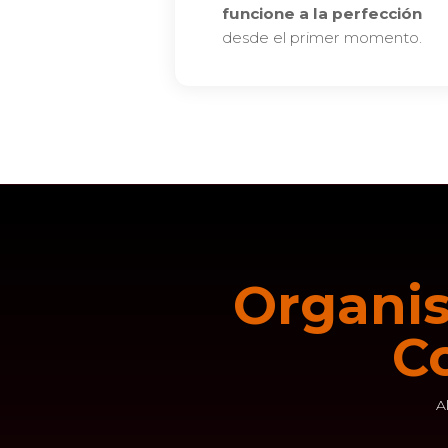
funcione a la perfección
desde el primer momento.
Organis
C
A