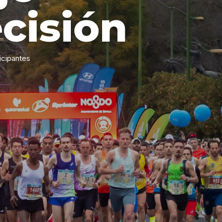
cisión
icipantes