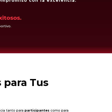
compromiso con la excelencia.
xitosos.
ortivo.
 para Tus
cia tanto para
participantes
como para