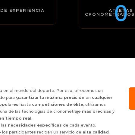
0
DE EXPERIENCIA
ATLETAS
CRONOMETRADOS
 en el mundo del deporte. Por eso, ofrecemos un
ado para
garantizar la máxima precisión
en
cualquier
opulares
hasta
competiciones de élite
, utilizamos
, una de las tecnologías de cronometraje
más precisas
y
en tiempo real
.
 las
necesidades específicas
de cada evento,
los participantes reciban un servicio de
alta calidad
.