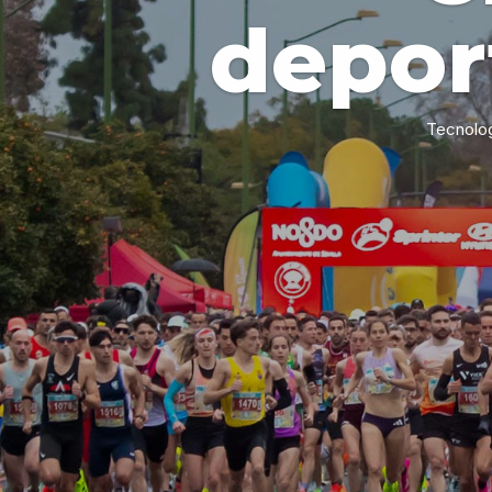
depor
Tecnolo